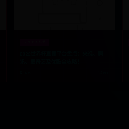
365bet即时比分
2022世界杯直播平台盘点：央视、腾
讯、爱奇艺及优酷全攻略！
1
⌛ 06-27
💥 1310