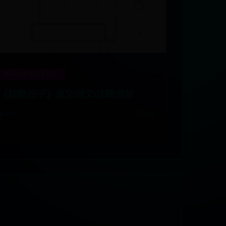
英国上市公司官网365
《胠箧·庄子》原文|译文|注释|赏析
⌛ 06-28
💥 9758