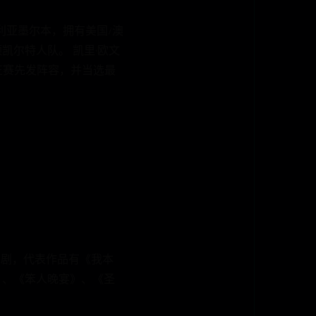
生于澳大利亚墨尔本，拥有美国/澳
凯尔特人队。 凯里·欧文
星正赛先发阵容，并当选最
、编剧，代表作品有《我本
》、《笨人晚宴》、《圣