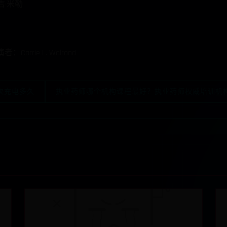
吉·米勒
者：Carrie L. Walrond
初次充电多久
执业药师哪个机构课程最好？执业药师权威培训机构