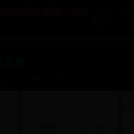
et稳定备用网站-英国上市公
首
365BET
页
分
演员表
025-06-29 01:53:42
👤 admin
👀 9573
💖 67