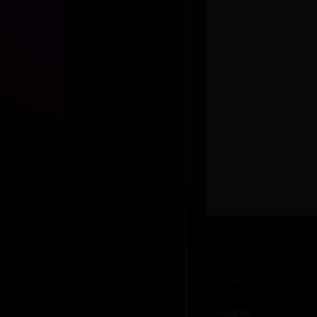
147147zx
已采纳