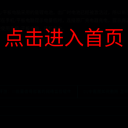
/平板电脑采用的是锂电池，出厂时电池已经被激活过，所以新
在手机/平板电脑提示电量低时，连接原厂充电器充电，提示充满
使用手机/平板电脑，待机充电。
点击进入首页
深度评测：10款最值得部署的网络监控软件
QQ中截图如何删除 怎