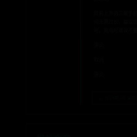
目前上市的三星手机
间无需过长，建议您
可。充电时建议不要
评论
取消
评论
← 2025年4月