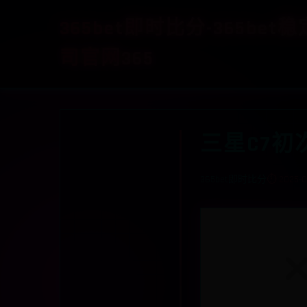
365bet即时比分-365b
司官网365
三星C7初
365bet即时比分
⏱️ 2025-0