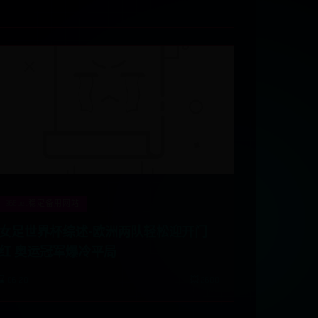
365bet稳定备用网站
女足世界杯综述-欧洲两队轻松迎开门
红 奥运冠军爆冷平局
⌛ 06-28
💥 2688