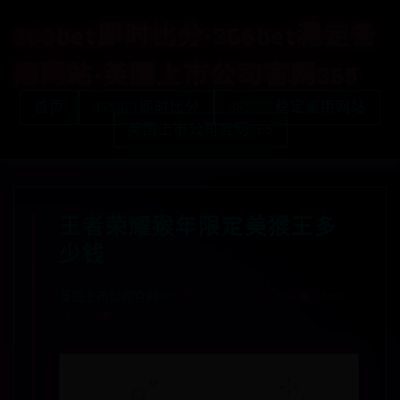
365bet即时比分-365bet稳定备
用网站-英国上市公司官网365
首页
365BET即时比分
365BET稳定备用网站
英国上市公司官网365
王者荣耀猴年限定美猴王多
少钱
英国上市公司官网365
⏱️ 2025-07-01 22:05:54
👤 admin
👀 5035
💖 680