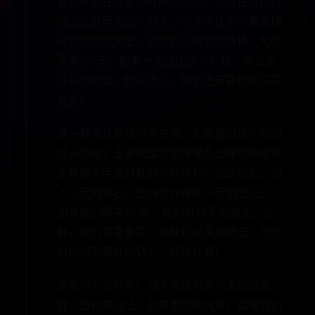
着它只能在特定的时间内购买，而且在这段时
间之后就再也买不到了。为了不让它一直萦绕
在玩家的脑海里，让我们知道它的价格 - 大约
需要298元！如果一次给出这个价格，肯定会
吓到小姐姐。但别担心，我们还有其他的买买
方式！
第一种方法是给月卡充电。如果我们给50元的
月卡充电，王者荣耀的貂蝉猫影幻舞和仲夏夜
之梦哪个手感好我们可以得到60元的钻石，加
上58元的钻石，总共可以得到118元的钻石。
如果我们再花180元，我们可以买到猴王。这
样，我们只需要花50元就可以买到猴王，但也
可以得到额外的钻石，超级划算！
还有吗？当然有！以下方法可能不太贴近百
姓，但也不违法，就是用游戏代币。如果我们