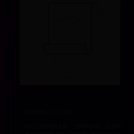
闲云得鹤2023-06-18回答
我们必须知道猴王是一个有限的皮肤，这意味