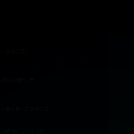
。
于训练的实现。
意控制时间和力度。
，才能让自己的宠物变成
练是成为听话宠物的关