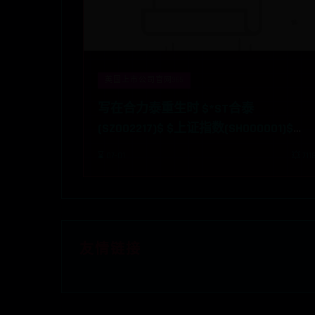
英国上市公司官网365
写在合力泰重生时 $*ST合泰
(SZ002217)$ $上证指数(SH000001)$
【特别提醒】：本文仅代表个人观点，
⌛ 07-01
💥 711
作为个人研究立此存...
友情链接