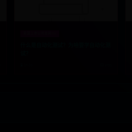
英国上市公司官网365
什么是自动化测试？为啥要学自动化测
试？
8
⌛ 07-05
💥 8795