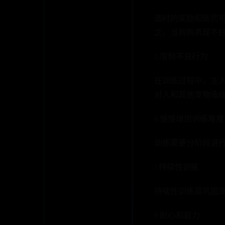
适时的奖励和惩罚
之，当狗狗表现不
5.限制不良行为
在训练过程中，主
对人和其他宠物造
6.慢慢增加训练难度
训练需要分阶段进
7.持续性训练
持续性训练是巩固
8.耐心和毅力