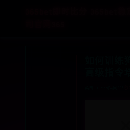
365bet即时比分-365b
司官网365
如何训练
高级指令
英国上市公司官网365
⏱️ 