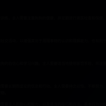
被训练，主人需要注重狗狗的健康，并定期进行兽医检查和保健
的社交活动，以增强其对于周围事物的认识和理解能力，也有利
狗狗的自信心和学习兴趣。主人需要适当地使用惩罚手段，并注
狗需要长期而坚定的信念和行动。主人需要持之以恒，不断努力
宠物。
狗需要主人的耐心和毅力，以及适当的技巧和方法。基本行为训