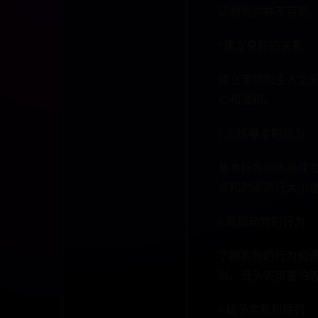
话的狗狗并不容易
1.建立良好的关系
建立宠物和主人之
心和温和。
2.训练基本的行为
基本行为训练是成
点和时间进行大小
3.理解动物的行为
了解狗狗的行为和
兴、低头表示害怕
4.给予奖励和惩罚