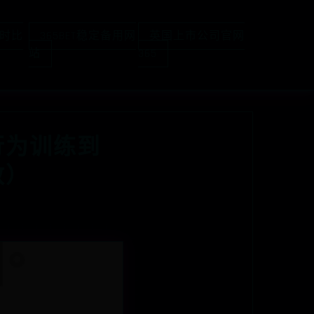
即时比
365BET稳定备用网
英国上市公司官网
站
365
行为训练到
教）