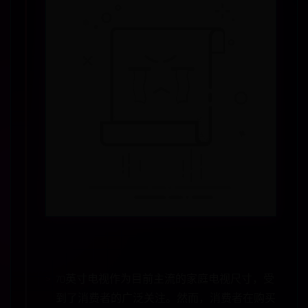
70英寸电视作为目前主流的家庭电视尺寸，受
到了消费者的广泛关注。然而，消费者在购买