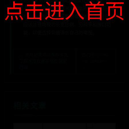
140厘米到160厘米之间，宽度在85厘米到90厘
点击进入首页
米之间，高度在60厘米到70厘米之间。消费者
在购买电视时，除了考虑电视的屏幕大小，还
应该注意电视的长宽比例、分辨率和接口功
能，以便选择到最适合自己的电视。
← 游戏记录可以保存多久
西门子XQG80-
了解游戏数据存储及保留
WD12G4681W
时间
→
相关文章