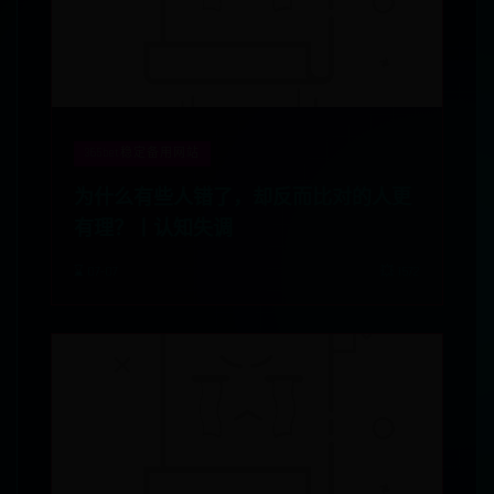
365bet稳定备用网站
为什么有些人错了，却反而比对的人更
有理？丨认知失调
⌛ 07-07
💥 1572