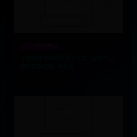
365bet稳定备用网站
了解成都华纳斯家具怎么样，品质与口
碑的双重探索 • 本地金
⌛ 10-06
💥 4720