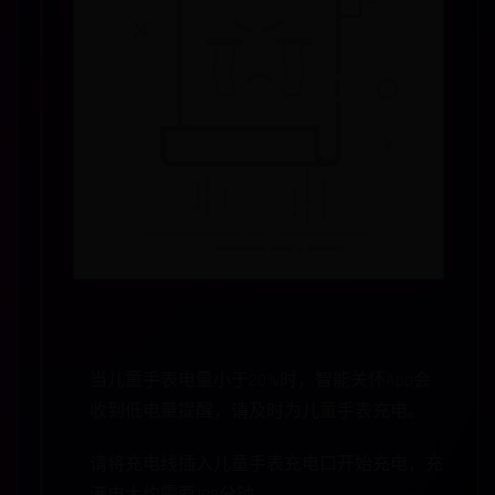
当儿童手表电量小于20%时，智能关怀App会
收到低电量提醒，请及时为儿童手表充电。
请将充电线插入儿童手表充电口开始充电，充