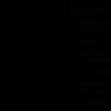
通过“此电脑”属性
在桌面找到并右键点
可以看到“设备规格
通过设置查看：
点击左下角的开始菜
“关于”或者“系统
通过任务管理器查
右键点击任务栏，选
量的显示。或者在“
对于Mac操作系统（