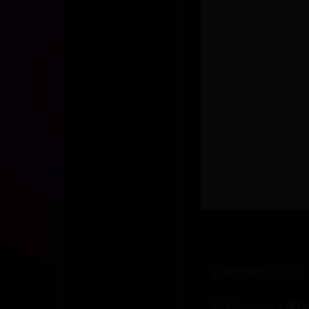
查看电脑内存（RAM
对于Windows 