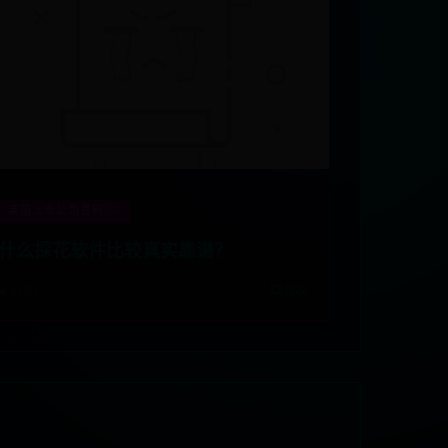
英国上市公司官网365
什么探花软件比较真实靠谱？
⌛ 07-07
💥 5552