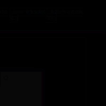
即时比
365BET稳定备用网
英国上市公司官网
站
365