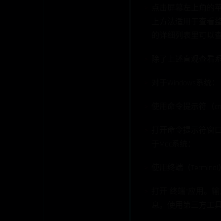
点击屏幕左上角的苹
上方法适用于查看整体
的详细列表里可以
除了上述直观查看
对于Windows系统：
使用命令提示符（c
打开命令提示符窗口。输
于Mac系统：
使用终端（Termina
打开“终端”应用。输入并
息。使用第三方工