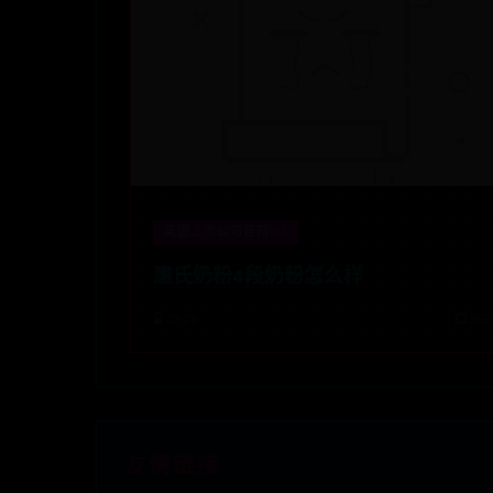
英国上市公司官网365
惠氏奶粉4段奶粉怎么样
⌛ 07-28
💥 262
友情链接