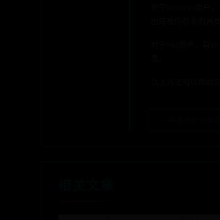
对于Windows用
出每根内存条的具
对于Mac用户，有i
息。
以上方法可以帮助
← 神武为什么改名
相关文章