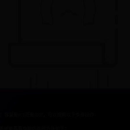
）容量是8GB还是16GB，可以按照以下步骤操作：
10操作系统查看看电脑内存的方法如下：